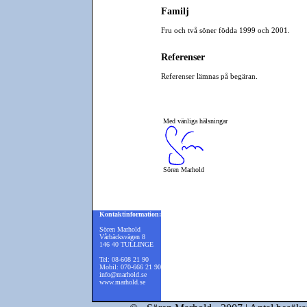
Familj
Fru och två söner födda 1999 och 2001.
Referenser
Referenser lämnas på begäran.
Med vänliga hälsningar
Sören Marhold
Kontaktinformation:
Sören Marhold
Vårbäcksvägen 8
146 40 TULLINGE
Tel: 08-608 21 90
Mobil: 070-666 21 90
info@marhold.se
www.marhold.se