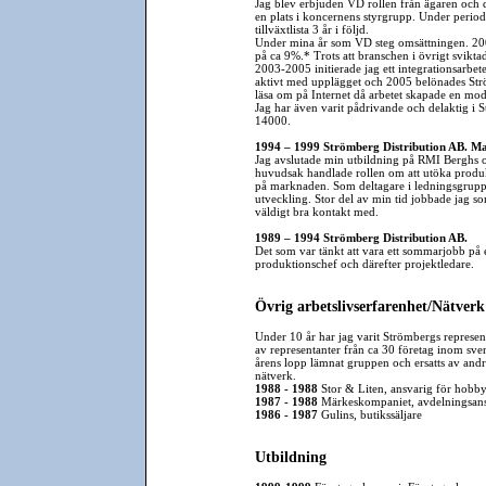
Jag blev erbjuden VD rollen från ägaren och
en plats i koncernens styrgrupp. Under peri
tillväxtlista 3 år i följd.
Under mina år som VD steg omsättningen. 20
på ca 9%.* Trots att branschen i övrigt svikt
2003-2005 initierade jag ett integrationsarb
aktivt med upplägget och 2005 belönades Ström
läsa om på Internet då arbetet skapade en mo
Jag har även varit pådrivande och delaktig i
14000.
1994 – 1999 Strömberg Distribution AB. M
Jag avslutade min utbildning på RMI Berghs o
huvudsak handlade rollen om att utöka produk
på marknaden. Som deltagare i ledningsgruppen
utveckling. Stor del av min tid jobbade jag 
väldigt bra kontakt med.
1989 – 1994 Strömberg Distribution AB.
Det som var tänkt att vara ett sommarjobb på et
produktionschef och därefter projektledare.
Övrig arbetslivserfarenhet/Nätverk
Under 10 år har jag varit Strömbergs represe
av representanter från ca 30 företag inom sven
årens lopp lämnat gruppen och ersatts av andra
nätverk.
1988 - 1988
Stor & Liten, ansvarig för hobbya
1987 - 1988
Märkeskompaniet, avdelningsansv
1986 - 1987
Gulins, butikssäljare
Utbildning