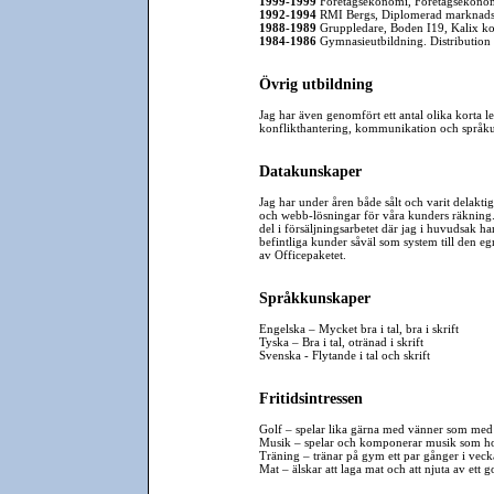
1999-1999
Företagsekonomi, Företagsekonomi
1992-1994
RMI Bergs, Diplomerad marknadse
1988-1989
Gruppledare, Boden I19, Kalix k
1984-1986
Gymnasieutbildning. Distribution 
Övrig utbildning
Jag har även genomfört ett antal olika korta l
konflikthantering, kommunikation och språku
Datakunskaper
Jag har under åren både sålt och varit delakt
och webb-lösningar för våra kunders räkning. 
del i försäljningsarbetet där jag i huvudsak har
befintliga kunder såväl som system till den eg
av Officepaketet.
Språkkunskaper
Engelska – Mycket bra i tal, bra i skrift
Tyska – Bra i tal, otränad i skrift
Svenska - Flytande i tal och skrift
Fritidsintressen
Golf – spelar lika gärna med vänner som med 
Musik – spelar och komponerar musik som h
Träning – tränar på gym ett par gånger i vec
Mat – älskar att laga mat och att njuta av ett g