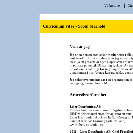
|
Välkommen
Cur
Curriculum vitae - Sören Marhold
Vem är jag
Jag är en person som söker möjligheten i alla 
ambassadör för de uppdrag som jag tar på mig.
en vilja att prestera är egenskaper som beskriv
maximala potential. Då har jag lyckats! Att s
privat känns naturligt för mig. Jag drivs av att
utmaningen i hur företag kan utvecklas geno
Jag söker nya utmaningar i en organisation so
framgång, oavsett bransch!
Arbetslivserfarenhet
Liber Distribution AB
Ett distributionscenter inom förlagsbranschen
DR/DM för ett antal stora förlag samt ett anta
Liber Distribution AB är ett helägt företag av 
namnet Infinitas Learning (säte Holland)
www.liberdistribution.se
2011 - Liber Distribution AB, Chef Försäljn