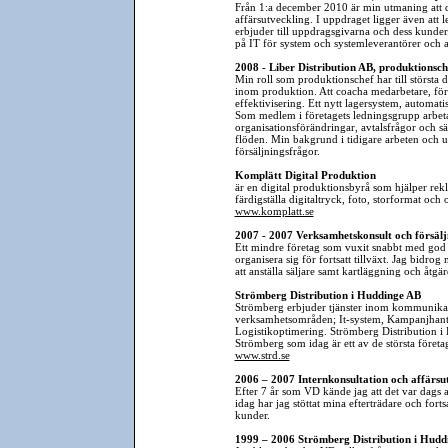
Från 1:a december 2010 är min utmaning att dr
affärsutveckling. I uppdraget ligger även att
erbjuder till uppdragsgivarna och dess kunde
på IT för system och systemleverantörer och at
2008 - Liber Distribution AB, produktionsch
Min roll som produktionschef har till största d
inom produktion. Att coacha medarbetare, förä
effektivisering. Ett nytt lagersystem, automatis
Som medlem i företagets ledningsgrupp arbet
organisationsförändringar, avtalsfrågor och säk
flöden. Min bakgrund i tidigare arbeten och u
försäljningsfrågor.
Komplätt Digital Produktion
är en digital produktionsbyrå som hjälper rek
färdigställa digitaltryck, foto, storformat och o
www.komplatt.se
2007 - 2007 Verksamhetskonsult och försälj
Ett mindre företag som vuxit snabbt med god l
organisera sig för fortsatt tillväxt. Jag bidrog
att anställa säljare samt kartläggning och åtgä
Strömberg Distribution i Huddinge AB
Strömberg erbjuder tjänster inom kommunikati
verksamhetsområden; It-system, Kampanjhan
Logistikoptimering. Strömberg Distribution i
Strömberg som idag är ett av de största företa
www.strd.se
2006 – 2007 Internkonsultation och affärsu
Efter 7 år som VD kände jag att det var dags at
idag har jag stöttat mina efterträdare och fort
kunder.
1999 – 2006 Strömberg Distribution i Hudd